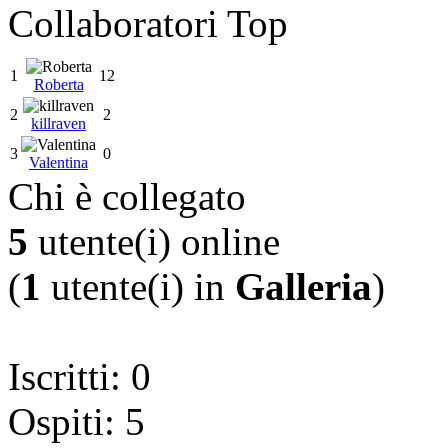
Collaboratori Top
1
12
Roberta
2
2
killraven
3
0
Valentina
Chi è collegato
5
utente(i) online
(
1
utente(i) in
Galleria
)
Iscritti: 0
Ospiti: 5