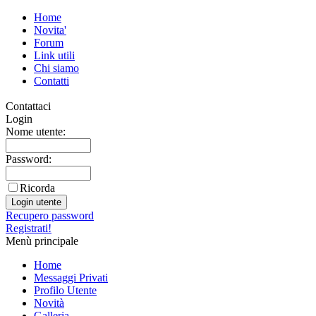
Home
Novita'
Forum
Link utili
Chi siamo
Contatti
Contattaci
Login
Nome utente:
Password:
Ricorda
Recupero password
Registrati!
Menù principale
Home
Messaggi Privati
Profilo Utente
Novità
Galleria