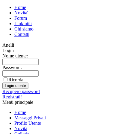
Home
Novita'
Forum
Link utili
Chi siamo
Contatti
Anelli
Login
Nome utente:
Password:
Ricorda
Recupero password
Registrati!
Menù principale
Home
Messaggi Privati
Profilo Utente
Novità
Galleria