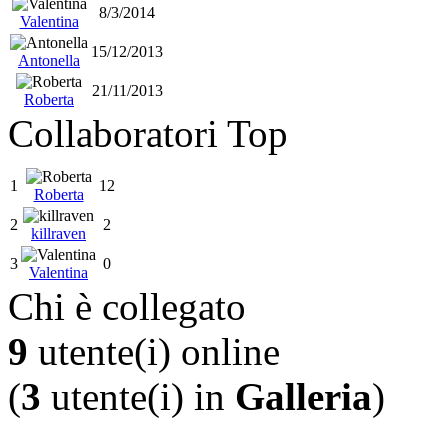
8/3/2014
Valentina
15/12/2013
Antonella
21/11/2013
Roberta
Collaboratori Top
1
12
Roberta
2
2
killraven
3
0
Valentina
Chi è collegato
9
utente(i) online
(
3
utente(i) in
Galleria
)