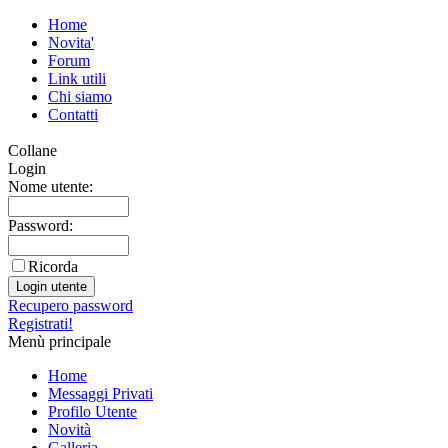
Home
Novita'
Forum
Link utili
Chi siamo
Contatti
Collane
Login
Nome utente:
Password:
Ricorda
Recupero password
Registrati!
Menù principale
Home
Messaggi Privati
Profilo Utente
Novità
Galleria