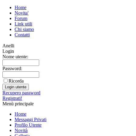
Home
Novita'
Forum
Link utili
Chi siamo
Contatti
Anelli
Login
Nome utente:
Password:
Ricorda
Recupero password
Registrati!
Menù principale
Home
Messaggi Privati
Profilo Utente
Novità
Galleria