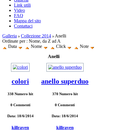
Link utili
Video
FAQ
Mappa del sito
Contattaci
Galleria
Collezione 2014
Anelli
Ordinate per : Nome, da Z ad A
Data
Nome
Click
Note
Anelli
colori
anello superduo
338 Numero hit
370 Numero hit
0 Commenti
0 Commenti
Data: 18/6/2014
Data: 18/6/2014
killraven
killraven