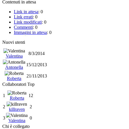
Contenuti in attesa
Link in attesa
: 0
Link errati
: 0
Link modificati
: 0
Commenti
: 0
Immagini in attesa
: 0
Nuovi utenti
8/3/2014
Valentina
15/12/2013
Antonella
21/11/2013
Roberta
Collaboratori Top
1
12
Roberta
2
2
killraven
3
0
Valentina
Chi è collegato